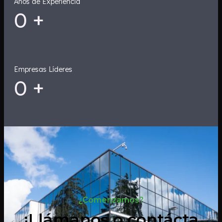
Años de Experiencia
0
+
Empresas Líderes
0
+
¿Comenzamos?
¡Llámanos o contácta