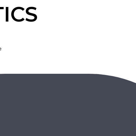
TICS
e