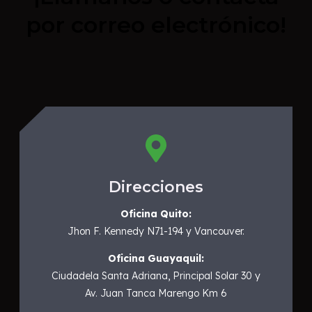
por correo electrónico!
Direcciones
Oficina Quito:
Jhon F. Kennedy N71-194 y Vancouver.
Oficina Guayaquil:
Ciudadela Santa Adriana, Principal Solar 30 y
Av. Juan Tanca Marengo Km 6