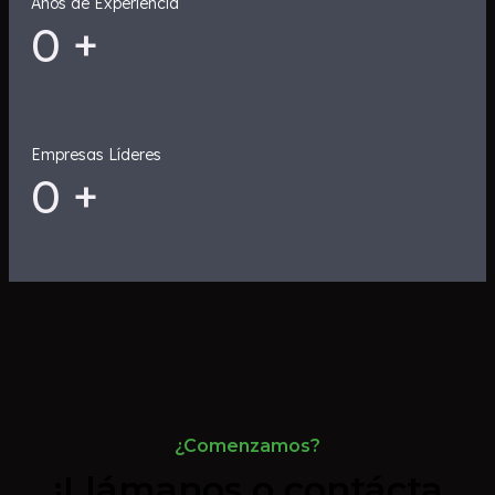
Años de Experiencia
0
+
Empresas Líderes
0
+
¿Comenzamos?
¡Llámanos o contácta