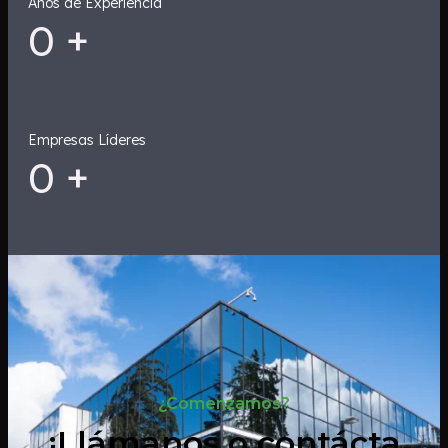
Años de Experiencia
0
+
Empresas Líderes
0
+
¿Comenzamos?
¡Llámanos o contácta