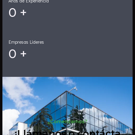
Años de Experiencia
0
+
Empresas Líderes
0
+
¿Comenzamos?
¡Llámanos o contácta