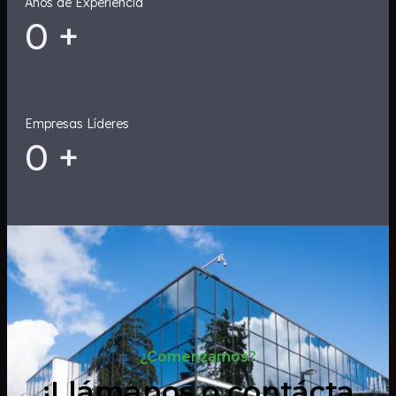
Años de Experiencia
0
+
Empresas Líderes
0
+
¿Comenzamos?
¡Llámanos o contácta