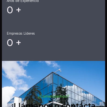
Años de Experiencia
0
+
Empresas Líderes
0
+
¿Comenzamos?
¡Llámanos o contácta